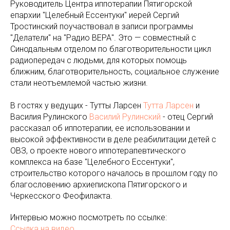
Руководитель Центра иппотерапии Пятигорской
епархии "Целебный Ессентуки" иерей Сергий
Тростинский поучаствовал в записи программы
"Делатели" на "Радио ВЕРА". Это — совместный с
Синодальным отделом по благотворительности цикл
радиопередач с людьми, для которых помощь
ближним, благотворительность, социальное служение
стали неотъемлемой частью жизни.
В гостях у ведущих - Тутты Ларсен
Тутта Ларсен
и
Василия Рулинского
Василий Рулинский
- отец Сергий
рассказал об иппотерапии, ее использовании и
высокой эффективности в деле реабилитации детей с
ОВЗ, о проекте нового иппотерапевтического
комплекса на базе "Целебного Ессентуки",
строительство которого началось в прошлом году по
благословению архиепископа Пятигорского и
Черкесского Феофилакта.
Интервью можно посмотреть по ссылке:
Ссылка на видео